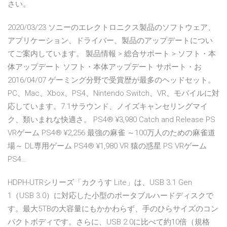
さい。
2020/03/23 ソニーのエレクトロニクス製品のソフトウェア、
アプリケーション、ドライバー、製品のアップデートについ
てご案内しています。 製品情報 > 総合サポート > ソフト・本
体アップデート ソフト・本体アップデート サポート・お
2016/04/07 ゲーミング分野で受賞歴が最多のヘッドセット。
PC、Mac、Xbox、PS4、Nintendo Switch、VR、モバイルに対
応しています。7.1サラウンド、ノイズキャンセリングマイ
ク、類いまれな快適さ。 PS4® ¥3,980 Catch and Release PS
VRゲーム PS4® ¥2,256 最強の麻雀 ～100万人のための麻雀道
場～ DL専用ゲーム PS4® ¥1,980 VR 猿の惑星 PS VRゲーム
PS4…
HDPH-UTRシリーズ「カクうす Lite」は、USB 3.1 Gen
1（USB 3.0）に対応した小型のポータブルハードディスクで
す。最大5TBの大容量にもかかわらず、手のひらサイズのコン
パクトボディです。さらに、USB 2.0に比べて約10倍（規格