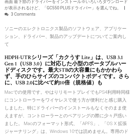
画面 最下部のドライバーをインストール※いろいろダウンロード
が表示されるけど、「GC550 PLUSドライバー」を選んでね。
3 Comments
ソニーのエレクトロニクス製品のソフトウェア、アプリケー
ション、ドライバー、製品のアップデートについてご案内し
て
HDPH-UTRシリーズ「カクうす Lite」は、USB 3.1
Gen 1（USB 3.0）に対応した小型のポータブルハー
ドディスクです。最大5TBの大容量にもかかわら
ず、手のひらサイズのコンパクトボディです。さら
に、USB 2.0に比べて約10倍（規格値）も
Macでの使用です。やはりリモートプレイでもPS4利用時同様
にコントローラーをワイヤレスで使う方が便利だと感じ購入
しました。特にドライバーのインストールもなくそのまま使
えますが、コントローラーとのペアリングの際に少々戸惑い
ました。 Macのフォーマット形式、「APFS」、「OS X 拡張
ジャーナリング」は、Windows 10では読めません。専用のド