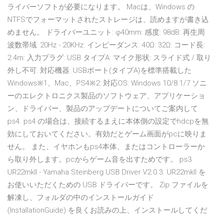
ライバーソフトが必要になります。 Macは、Windows の
NTFSでフォーマットされたストレージは、読めますが書き込
めません。 ドライバーユニット: φ40mm: 感度: 98dB: 再生周
波数帯域: 20Hz - 20KHz: インピーダンス: 40Ω: 32Ω: コード長:
2.4m: 入力プラグ: USB タイプA: マイク形状: スライド式 / 取り
外し不可: 対応機器: USBポート(タイプA)を標準搭載した
Windows※1、Mac、PS4※2: 対応OS: Windows 10/8.1/7 ソニ
ーのエレクトロニクス製品のソフトウェア、アプリケーショ
ン、ドライバー、製品のアップデートについてご案内して
ps4. ps4 の場合は、接続するまえに本体側の設定でhdcpを無
効にしておいてください。有効だとゲーム画面がpcに映りま
せん。 また、イヤホンもps4本体、またはコントローラーか
ら取り外します。pcからゲーム音を出すためです。 ps3
UR22mkII - Yamaha Steinberg USB Driver V2.0.3. UR22mkII を
お使いいただくための USB ドライバーです。 Zip ファイルを
解凍し、フォルダの中のインストールガイド
(InstallationGuide) を良くお読みの上、インストールしてくだ