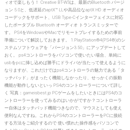
ィオで楽しもう！ Creative BT-W3は、最新のBluetooth バージ
ョン 5.0と、低遅延のaptX™ LLや高品位なaptX HD オーディオ
コーデックをサポート、USB Type-Cインターフェイスに対応
したポータブル Bluetooth オーディオ トランスミッターで
す。 PS4をWindowsやMacでリモートプレイするための事前
準備について解説しておきます。 1.PlayStation®4(PS4®)のシ
ステムソフトウェアを「バージョン3.50」にアップデートして
おく。 ps4コントローラをパソコンで使いたい場合、単純に
usbをpcに挿し込めば勝手にドライバが当たって使えるように
なりますが、これだけではps4コントローラの魅力である「タ
ッチパッド」がまったく機能しなかったり、せっかくの振動
機能が動作しないといっ PS4のコントローラーについて詳し
く 写真：gameisbest.jp PCゲームをしたいときにはPS4のコ
ントローラーを使ってみるのはいかがですか？コントローラ
ー自体はタッチパッド機能つきなので、マウスとしても使え
便利なんですね。これからPS4のコントローラーをPCに接続
する方法をご紹介するので 使い慣れた操作感をパソコンで